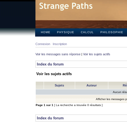
HOME
PHYSIQUE
CALCUL
PHILOSOPHIE
Connexion
Inscription
Voir les messages sans réponse
|
Voir les sujets actifs
Index du forum
Voir les sujets actifs
Sujets
Auteur
Ré
Aucun résu
Afficher les messages 
Page
1
sur
1
[ La recherche a trouvée 0 résultats ]
Index du forum