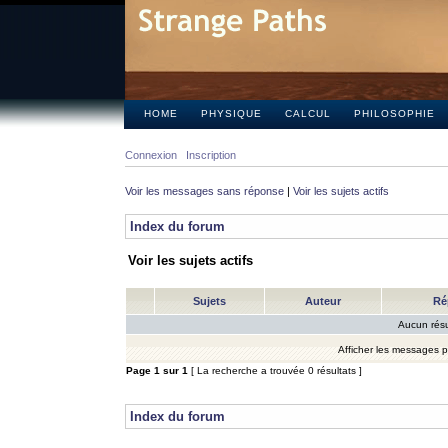
HOME
PHYSIQUE
CALCUL
PHILOSOPHIE
Connexion
Inscription
Voir les messages sans réponse
|
Voir les sujets actifs
Index du forum
Voir les sujets actifs
Sujets
Auteur
Ré
Aucun résu
Afficher les messages 
Page
1
sur
1
[ La recherche a trouvée 0 résultats ]
Index du forum