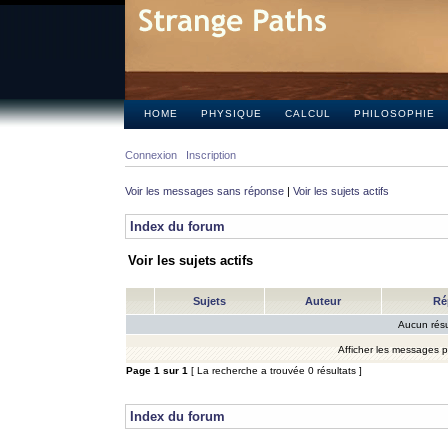
HOME
PHYSIQUE
CALCUL
PHILOSOPHIE
Connexion
Inscription
Voir les messages sans réponse
|
Voir les sujets actifs
Index du forum
Voir les sujets actifs
Sujets
Auteur
Ré
Aucun résu
Afficher les messages 
Page
1
sur
1
[ La recherche a trouvée 0 résultats ]
Index du forum