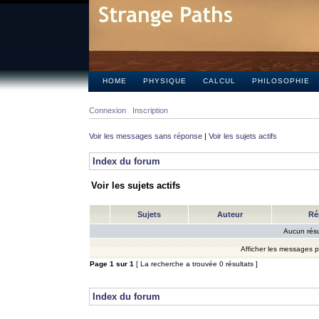
HOME
PHYSIQUE
CALCUL
PHILOSOPHIE
Connexion
Inscription
Voir les messages sans réponse
|
Voir les sujets actifs
Index du forum
Voir les sujets actifs
Sujets
Auteur
Ré
Aucun résu
Afficher les messages 
Page
1
sur
1
[ La recherche a trouvée 0 résultats ]
Index du forum