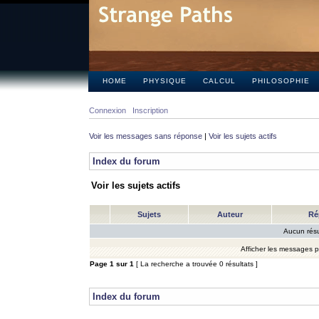
HOME
PHYSIQUE
CALCUL
PHILOSOPHIE
Connexion
Inscription
Voir les messages sans réponse
|
Voir les sujets actifs
Index du forum
Voir les sujets actifs
Sujets
Auteur
Ré
Aucun résu
Afficher les messages 
Page
1
sur
1
[ La recherche a trouvée 0 résultats ]
Index du forum