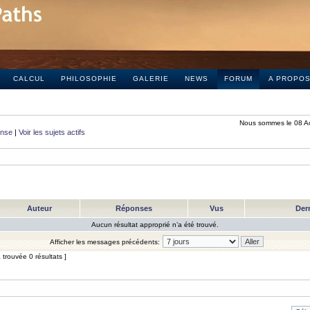
CALCUL
PHILOSOPHIE
GALERIE
NEWS
FORUM
A PROPO
Nous sommes le 08 A
onse
|
Voir les sujets actifs
Auteur
Réponses
Vus
Der
Aucun résultat approprié n’a été trouvé.
Afficher les messages précédents:
trouvée 0 résultats ]