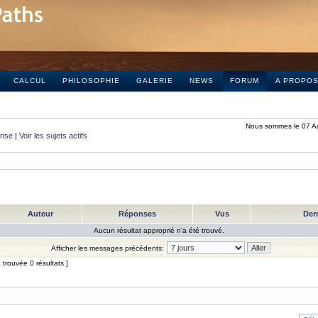
CALCUL
PHILOSOPHIE
GALERIE
NEWS
FORUM
A PROPO
Nous sommes le 07 A
onse
|
Voir les sujets actifs
Auteur
Réponses
Vus
Der
Aucun résultat approprié n’a été trouvé.
Afficher les messages précédents:
trouvée 0 résultats ]