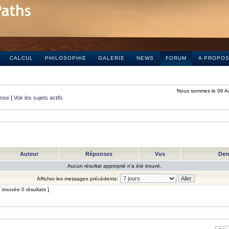
CALCUL
PHILOSOPHIE
GALERIE
NEWS
FORUM
A PROPO
Nous sommes le 06 A
onse
|
Voir les sujets actifs
Auteur
Réponses
Vus
Der
Aucun résultat approprié n’a été trouvé.
Afficher les messages précédents:
trouvée 0 résultats ]