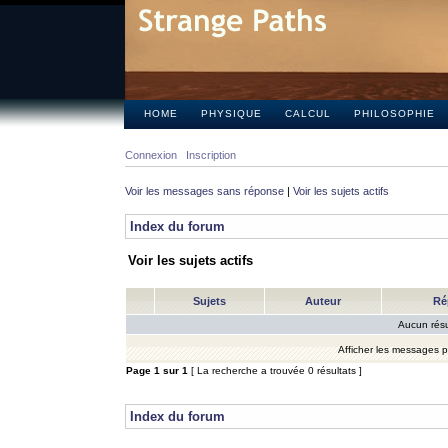
HOME
PHYSIQUE
CALCUL
PHILOSOPHIE
Connexion
Inscription
Voir les messages sans réponse
|
Voir les sujets actifs
Index du forum
Voir les sujets actifs
Sujets
Auteur
Ré
Aucun résu
Afficher les messages 
Page
1
sur
1
[ La recherche a trouvée 0 résultats ]
Index du forum