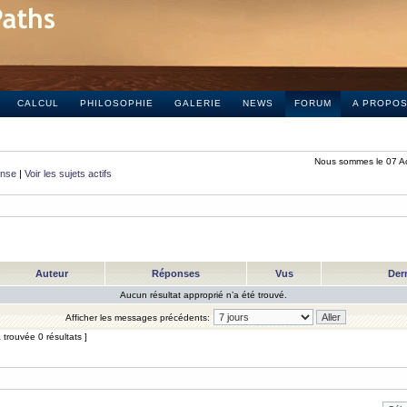
CALCUL
PHILOSOPHIE
GALERIE
NEWS
FORUM
A PROPO
Nous sommes le 07 A
onse
|
Voir les sujets actifs
Auteur
Réponses
Vus
Der
Aucun résultat approprié n’a été trouvé.
Afficher les messages précédents:
trouvée 0 résultats ]