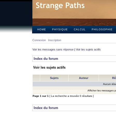
HOME
PHYSIQUE
CALCUL
PHILOSOPHIE
Connexion
Inscription
Voir les messages sans réponse
|
Voir les sujets actifs
Index du forum
Voir les sujets actifs
Sujets
Auteur
Ré
Aucun résu
Afficher les messages 
Page
1
sur
1
[ La recherche a trouvée 0 résultats ]
Index du forum