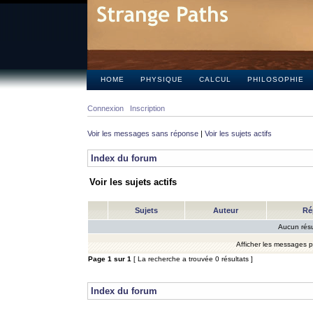
HOME
PHYSIQUE
CALCUL
PHILOSOPHIE
Connexion
Inscription
Voir les messages sans réponse
|
Voir les sujets actifs
Index du forum
Voir les sujets actifs
Sujets
Auteur
Ré
Aucun résu
Afficher les messages 
Page
1
sur
1
[ La recherche a trouvée 0 résultats ]
Index du forum