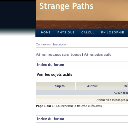
HOME
PHYSIQUE
CALCUL
PHILOSOPHIE
Connexion
Inscription
Voir les messages sans réponse
|
Voir les sujets actifs
Index du forum
Voir les sujets actifs
Sujets
Auteur
Ré
Aucun résu
Afficher les messages 
Page
1
sur
1
[ La recherche a trouvée 0 résultats ]
Index du forum