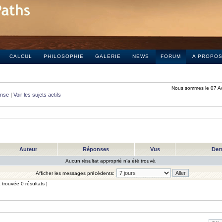
CALCUL
PHILOSOPHIE
GALERIE
NEWS
FORUM
A PROPO
Nous sommes le 07 A
onse
|
Voir les sujets actifs
Auteur
Réponses
Vus
Der
Aucun résultat approprié n’a été trouvé.
Afficher les messages précédents:
trouvée 0 résultats ]