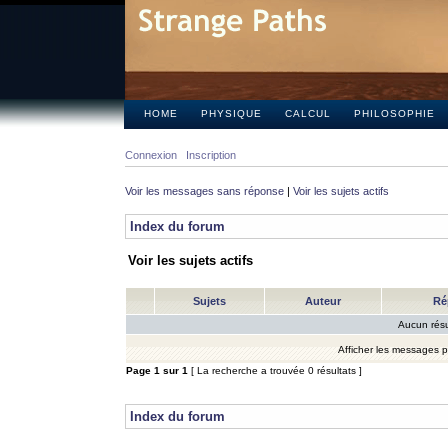
HOME
PHYSIQUE
CALCUL
PHILOSOPHIE
Connexion
Inscription
Voir les messages sans réponse
|
Voir les sujets actifs
Index du forum
Voir les sujets actifs
Sujets
Auteur
Ré
Aucun résu
Afficher les messages 
Page
1
sur
1
[ La recherche a trouvée 0 résultats ]
Index du forum