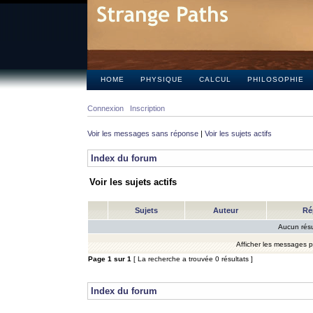
HOME
PHYSIQUE
CALCUL
PHILOSOPHIE
Connexion
Inscription
Voir les messages sans réponse
|
Voir les sujets actifs
Index du forum
Voir les sujets actifs
Sujets
Auteur
Ré
Aucun résu
Afficher les messages 
Page
1
sur
1
[ La recherche a trouvée 0 résultats ]
Index du forum