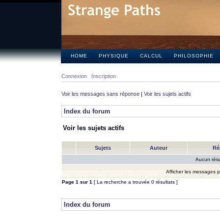
HOME
PHYSIQUE
CALCUL
PHILOSOPHIE
Connexion
Inscription
Voir les messages sans réponse
|
Voir les sujets actifs
Index du forum
Voir les sujets actifs
Sujets
Auteur
Ré
Aucun résu
Afficher les messages 
Page
1
sur
1
[ La recherche a trouvée 0 résultats ]
Index du forum