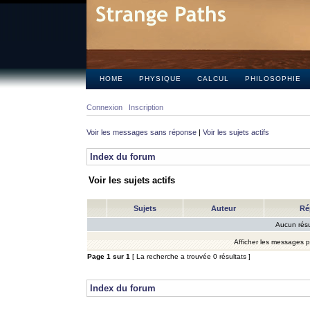
HOME
PHYSIQUE
CALCUL
PHILOSOPHIE
Connexion
Inscription
Voir les messages sans réponse
|
Voir les sujets actifs
Index du forum
Voir les sujets actifs
Sujets
Auteur
Ré
Aucun résu
Afficher les messages 
Page
1
sur
1
[ La recherche a trouvée 0 résultats ]
Index du forum