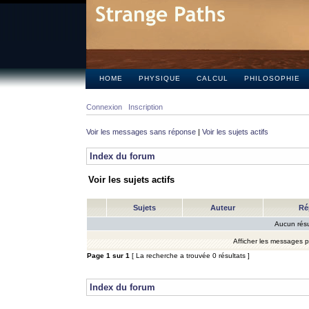
HOME
PHYSIQUE
CALCUL
PHILOSOPHIE
Connexion
Inscription
Voir les messages sans réponse
|
Voir les sujets actifs
Index du forum
Voir les sujets actifs
Sujets
Auteur
Ré
Aucun résu
Afficher les messages 
Page
1
sur
1
[ La recherche a trouvée 0 résultats ]
Index du forum