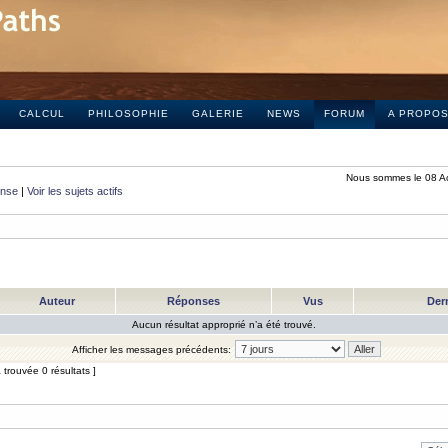
CALCUL
PHILOSOPHIE
GALERIE
NEWS
FORUM
A PROPO
Nous sommes le 08 A
onse
|
Voir les sujets actifs
Auteur
Réponses
Vus
Der
Aucun résultat approprié n’a été trouvé.
Afficher les messages précédents:
trouvée 0 résultats ]