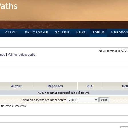
CALCUL
PHILOSOPHIE
GALERIE
NEWS
FORUM
A PROPO
Nous sommes le 07 A
onse
|
Voir les sujets actifs
Auteur
Réponses
Vus
Der
Aucun résultat approprié n’a été trouvé.
Afficher les messages précédents:
trouvée 0 résultats ]