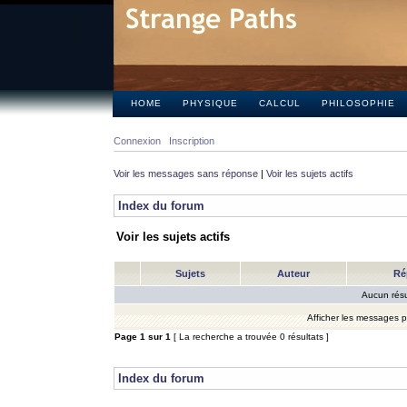
HOME
PHYSIQUE
CALCUL
PHILOSOPHIE
Connexion
Inscription
Voir les messages sans réponse
|
Voir les sujets actifs
Index du forum
Voir les sujets actifs
Sujets
Auteur
Ré
Aucun résu
Afficher les messages 
Page
1
sur
1
[ La recherche a trouvée 0 résultats ]
Index du forum