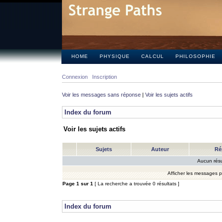
HOME
PHYSIQUE
CALCUL
PHILOSOPHIE
Connexion
Inscription
Voir les messages sans réponse
|
Voir les sujets actifs
Index du forum
Voir les sujets actifs
Sujets
Auteur
Ré
Aucun résu
Afficher les messages 
Page
1
sur
1
[ La recherche a trouvée 0 résultats ]
Index du forum