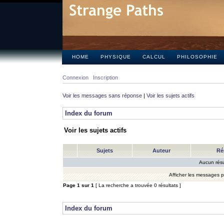
HOME
PHYSIQUE
CALCUL
PHILOSOPHIE
Connexion
Inscription
Voir les messages sans réponse
|
Voir les sujets actifs
Index du forum
Voir les sujets actifs
Sujets
Auteur
Ré
Aucun résu
Afficher les messages 
Page
1
sur
1
[ La recherche a trouvée 0 résultats ]
Index du forum