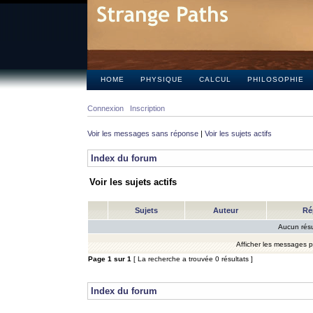
HOME
PHYSIQUE
CALCUL
PHILOSOPHIE
Connexion
Inscription
Voir les messages sans réponse
|
Voir les sujets actifs
Index du forum
Voir les sujets actifs
Sujets
Auteur
Ré
Aucun résu
Afficher les messages 
Page
1
sur
1
[ La recherche a trouvée 0 résultats ]
Index du forum