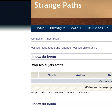
HOME
PHYSIQUE
CALCUL
PHILOSOPHIE
Connexion
Inscription
Voir les messages sans réponse
|
Voir les sujets actifs
Index du forum
Voir les sujets actifs
Sujets
Auteur
Ré
Aucun résu
Afficher les messages 
Page
1
sur
1
[ La recherche a trouvée 0 résultats ]
Index du forum