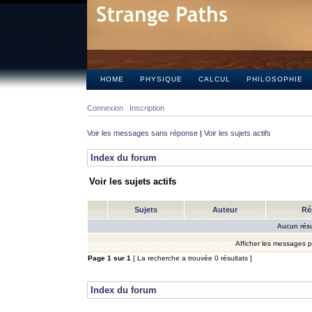
HOME
PHYSIQUE
CALCUL
PHILOSOPHIE
Connexion
Inscription
Voir les messages sans réponse
|
Voir les sujets actifs
Index du forum
Voir les sujets actifs
Sujets
Auteur
Ré
Aucun résu
Afficher les messages 
Page
1
sur
1
[ La recherche a trouvée 0 résultats ]
Index du forum