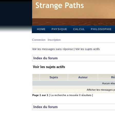
HOME
PHYSIQUE
CALCUL
PHILOSOPHIE
Connexion
Inscription
Voir les messages sans réponse
|
Voir les sujets actifs
Index du forum
Voir les sujets actifs
Sujets
Auteur
Ré
Aucun résu
Afficher les messages 
Page
1
sur
1
[ La recherche a trouvée 0 résultats ]
Index du forum