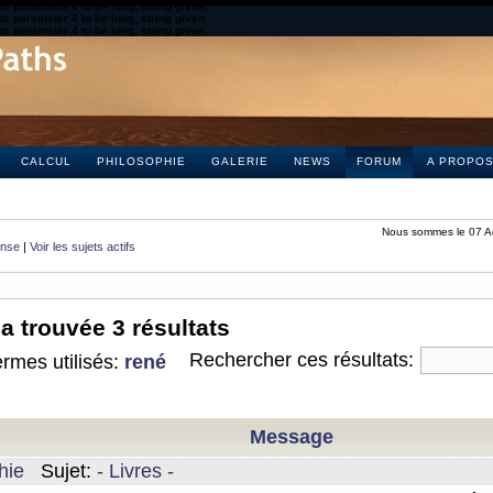
s parameter 4 to be long, string given
s parameter 4 to be long, string given
s parameter 4 to be long, string given
CALCUL
PHILOSOPHIE
GALERIE
NEWS
FORUM
A PROPO
Nous sommes le 07 A
onse
|
Voir les sujets actifs
a trouvée 3 résultats
Rechercher ces résultats:
rmes utilisés:
rené
Message
hie
Sujet:
- Livres -