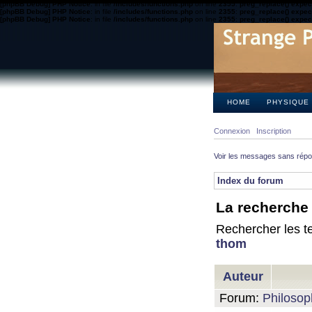
[phpBB Debug] PHP Notice
: in file
/includes/functions.php
on line
2355
:
preg_replace() expect
[phpBB Debug] PHP Notice
: in file
/includes/functions.php
on line
2355
:
preg_replace() expect
[phpBB Debug] PHP Notice
: in file
/includes/functions.php
on line
2355
:
preg_replace() expect
HOME
PHYSIQUE
Connexion
Inscription
Voir les messages sans rép
Index du forum
La recherche 
Rechercher les te
thom
Auteur
Forum:
Philosop