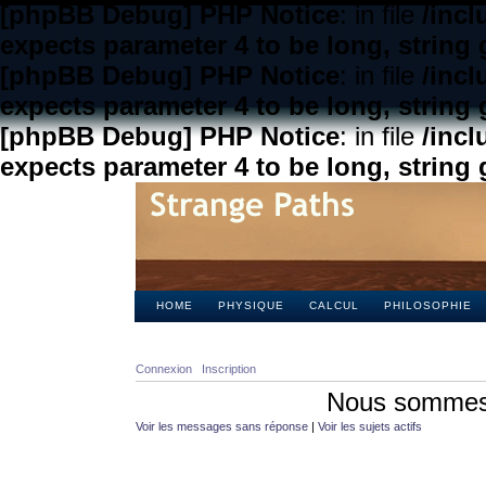
[phpBB Debug] PHP Notice
: in file
/inc
expects parameter 4 to be long, string 
[phpBB Debug] PHP Notice
: in file
/inc
expects parameter 4 to be long, string 
[phpBB Debug] PHP Notice
: in file
/inc
expects parameter 4 to be long, string 
HOME
PHYSIQUE
CALCUL
PHILOSOPHIE
Connexion
Inscription
Nous sommes 
Voir les messages sans réponse
|
Voir les sujets actifs