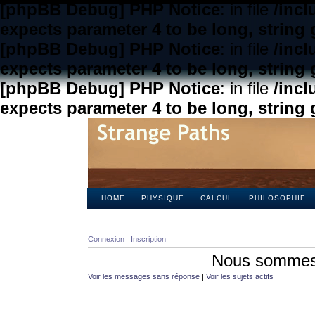
[phpBB Debug] PHP Notice
: in file
/inc
expects parameter 4 to be long, string 
[phpBB Debug] PHP Notice
: in file
/inc
expects parameter 4 to be long, string 
[phpBB Debug] PHP Notice
: in file
/inc
expects parameter 4 to be long, string 
HOME
PHYSIQUE
CALCUL
PHILOSOPHIE
Connexion
Inscription
Nous sommes 
Voir les messages sans réponse
|
Voir les sujets actifs