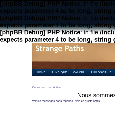
[phpBB Debug] PHP Notice
: in file
/inc
expects parameter 4 to be long, string 
[phpBB Debug] PHP Notice
: in file
/inc
expects parameter 4 to be long, string 
[phpBB Debug] PHP Notice
: in file
/inc
expects parameter 4 to be long, string 
HOME
PHYSIQUE
CALCUL
PHILOSOPHIE
Connexion
Inscription
Nous sommes 
Voir les messages sans réponse
|
Voir les sujets actifs