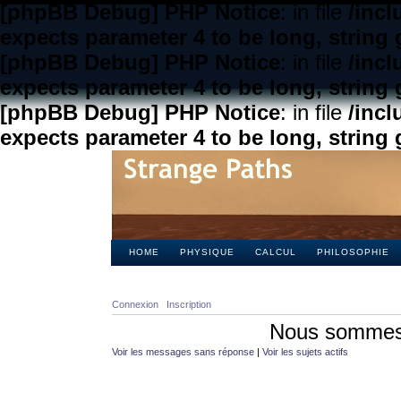
[phpBB Debug] PHP Notice
: in file
/inc
expects parameter 4 to be long, string 
[phpBB Debug] PHP Notice
: in file
/inc
expects parameter 4 to be long, string 
[phpBB Debug] PHP Notice
: in file
/inc
expects parameter 4 to be long, string 
HOME
PHYSIQUE
CALCUL
PHILOSOPHIE
Connexion
Inscription
Nous sommes 
Voir les messages sans réponse
|
Voir les sujets actifs