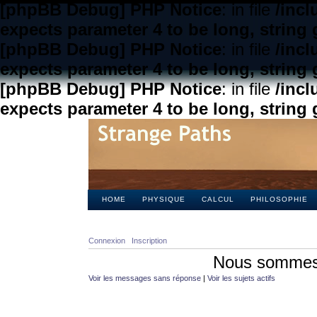
[phpBB Debug] PHP Notice
: in file
/inc
expects parameter 4 to be long, string 
[phpBB Debug] PHP Notice
: in file
/inc
expects parameter 4 to be long, string 
[phpBB Debug] PHP Notice
: in file
/inc
expects parameter 4 to be long, string 
HOME
PHYSIQUE
CALCUL
PHILOSOPHIE
Connexion
Inscription
Nous sommes 
Voir les messages sans réponse
|
Voir les sujets actifs