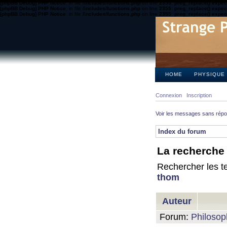
[phpBB Debug] PHP Notice
: in file
/includes/functions.php
on line
2355
:
preg_replace() expect
[phpBB Debug] PHP Notice
: in file
/includes/functions.php
on line
2355
:
preg_replace() expect
[phpBB Debug] PHP Notice
: in file
/includes/functions.php
on line
2355
:
preg_replace() expect
HOME
PHYSIQUE
Connexion
Inscription
Voir les messages sans rép
Index du forum
La recherche 
Rechercher les te
thom
Auteur
Forum:
Philosop