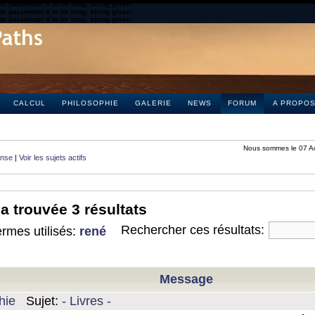
s parameter 4 to be long, string given
s parameter 4 to be long, string given
s parameter 4 to be long, string given
CALCUL
PHILOSOPHIE
GALERIE
NEWS
FORUM
A PROPO
Nous sommes le 07 A
onse
|
Voir les sujets actifs
a trouvée 3 résultats
Rechercher ces résultats:
rmes utilisés:
rené
Message
hie
Sujet:
- Livres -