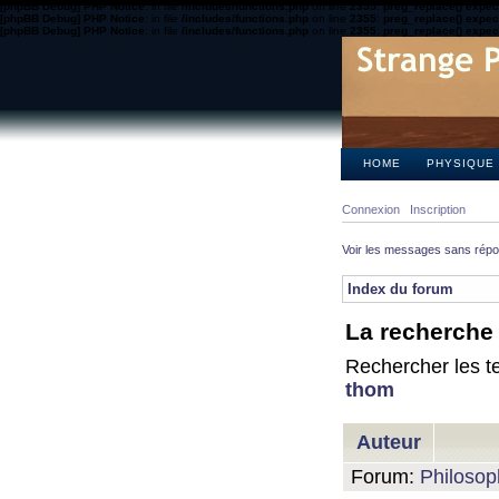
[phpBB Debug] PHP Notice
: in file
/includes/functions.php
on line
2355
:
preg_replace() expect
[phpBB Debug] PHP Notice
: in file
/includes/functions.php
on line
2355
:
preg_replace() expect
[phpBB Debug] PHP Notice
: in file
/includes/functions.php
on line
2355
:
preg_replace() expect
HOME
PHYSIQUE
Connexion
Inscription
Voir les messages sans rép
Index du forum
La recherche 
Rechercher les te
thom
Auteur
Forum:
Philosop