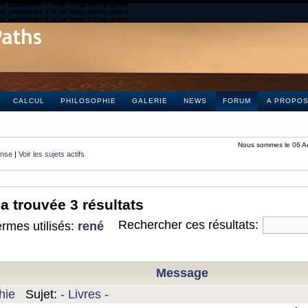
s parameter 4 to be long, string given
s parameter 4 to be long, string given
s parameter 4 to be long, string given
CALCUL
PHILOSOPHIE
GALERIE
NEWS
FORUM
A PROPO
Nous sommes le 06 A
onse
|
Voir les sujets actifs
a trouvée 3 résultats
Rechercher ces résultats:
rmes utilisés:
rené
Message
hie
Sujet:
- Livres -