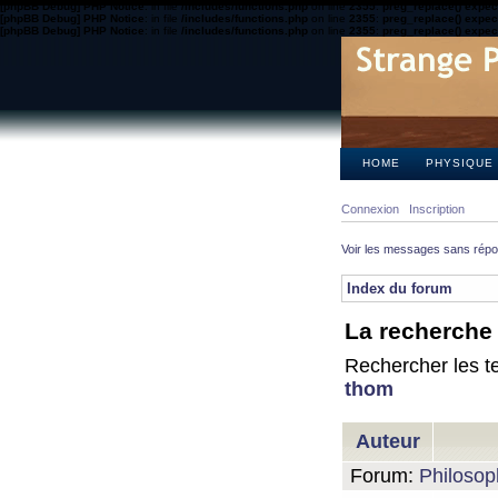
[phpBB Debug] PHP Notice
: in file
/includes/functions.php
on line
2355
:
preg_replace() expect
[phpBB Debug] PHP Notice
: in file
/includes/functions.php
on line
2355
:
preg_replace() expect
[phpBB Debug] PHP Notice
: in file
/includes/functions.php
on line
2355
:
preg_replace() expect
HOME
PHYSIQUE
Connexion
Inscription
Voir les messages sans rép
Index du forum
La recherche 
Rechercher les te
thom
Auteur
Forum:
Philosop