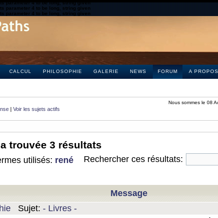
s parameter 4 to be long, string given
s parameter 4 to be long, string given
s parameter 4 to be long, string given
CALCUL
PHILOSOPHIE
GALERIE
NEWS
FORUM
A PROPO
Nous sommes le 08 A
onse
|
Voir les sujets actifs
a trouvée 3 résultats
Rechercher ces résultats:
rmes utilisés:
rené
Message
hie
Sujet:
- Livres -