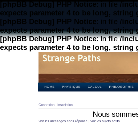
[phpBB Debug] PHP Notice
: in file
/inc
expects parameter 4 to be long, string 
[phpBB Debug] PHP Notice
: in file
/inc
expects parameter 4 to be long, string 
[phpBB Debug] PHP Notice
: in file
/inc
expects parameter 4 to be long, string 
HOME
PHYSIQUE
CALCUL
PHILOSOPHIE
Connexion
Inscription
Nous sommes 
Voir les messages sans réponse
|
Voir les sujets actifs