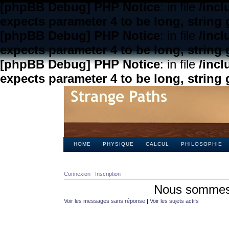
[phpBB Debug] PHP Notice
: in file
/inc
expects parameter 4 to be long, string 
[phpBB Debug] PHP Notice
: in file
/inc
expects parameter 4 to be long, string 
[phpBB Debug] PHP Notice
: in file
/inc
expects parameter 4 to be long, string 
HOME
PHYSIQUE
CALCUL
PHILOSOPHIE
Connexion
Inscription
Nous sommes 
Voir les messages sans réponse
|
Voir les sujets actifs