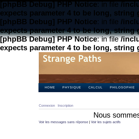
[phpBB Debug] PHP Notice
: in file
/inc
expects parameter 4 to be long, string 
[phpBB Debug] PHP Notice
: in file
/inc
expects parameter 4 to be long, string 
[phpBB Debug] PHP Notice
: in file
/inc
expects parameter 4 to be long, string 
HOME
PHYSIQUE
CALCUL
PHILOSOPHIE
Connexion
Inscription
Nous sommes 
Voir les messages sans réponse
|
Voir les sujets actifs