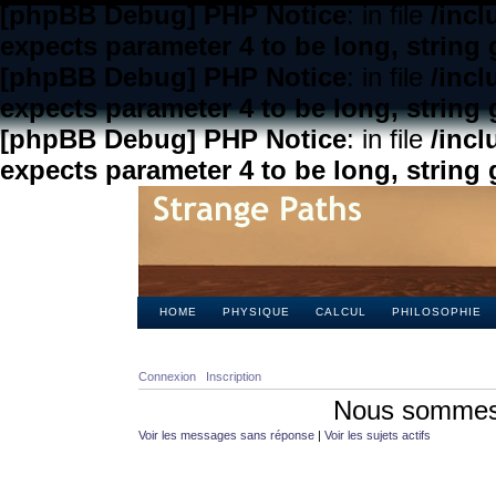
[phpBB Debug] PHP Notice
: in file
/inc
expects parameter 4 to be long, string 
[phpBB Debug] PHP Notice
: in file
/inc
expects parameter 4 to be long, string 
[phpBB Debug] PHP Notice
: in file
/inc
expects parameter 4 to be long, string 
HOME
PHYSIQUE
CALCUL
PHILOSOPHIE
Connexion
Inscription
Nous sommes 
Voir les messages sans réponse
|
Voir les sujets actifs