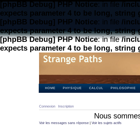
[phpBB Debug] PHP Notice
: in file
/inc
expects parameter 4 to be long, string 
[phpBB Debug] PHP Notice
: in file
/inc
expects parameter 4 to be long, string 
[phpBB Debug] PHP Notice
: in file
/inc
expects parameter 4 to be long, string 
HOME
PHYSIQUE
CALCUL
PHILOSOPHIE
Connexion
Inscription
Nous sommes 
Voir les messages sans réponse
|
Voir les sujets actifs