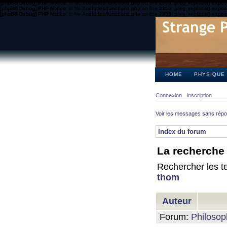
[phpBB Debug] PHP Notice
: in file
/includes/functions.php
on line
2355
:
preg_replace() expect
[phpBB Debug] PHP Notice
: in file
/includes/functions.php
on line
2355
:
preg_replace() expect
[phpBB Debug] PHP Notice
: in file
/includes/functions.php
on line
2355
:
preg_replace() expect
HOME
PHYSIQUE
Connexion
Inscription
Voir les messages sans rép
Index du forum
La recherche 
Rechercher les te
thom
Auteur
Forum:
Philosop