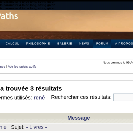
s parameter 4 to be long, string given
s parameter 4 to be long, string given
s parameter 4 to be long, string given
CALCUL
PHILOSOPHIE
GALERIE
NEWS
FORUM
A PROPO
Nous sommes le 09 A
onse
|
Voir les sujets actifs
a trouvée 3 résultats
Rechercher ces résultats:
rmes utilisés:
rené
Message
hie
Sujet:
- Livres -