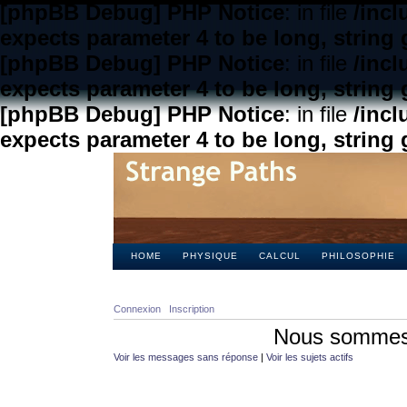
[phpBB Debug] PHP Notice
: in file
/inc
expects parameter 4 to be long, string 
[phpBB Debug] PHP Notice
: in file
/inc
expects parameter 4 to be long, string 
[phpBB Debug] PHP Notice
: in file
/inc
expects parameter 4 to be long, string 
HOME
PHYSIQUE
CALCUL
PHILOSOPHIE
Connexion
Inscription
Nous sommes 
Voir les messages sans réponse
|
Voir les sujets actifs