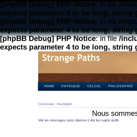
[phpBB Debug] PHP Notice
: in file
/inc
expects parameter 4 to be long, string 
[phpBB Debug] PHP Notice
: in file
/inc
expects parameter 4 to be long, string 
[phpBB Debug] PHP Notice
: in file
/inc
expects parameter 4 to be long, string 
HOME
PHYSIQUE
CALCUL
PHILOSOPHIE
Connexion
Inscription
Nous sommes 
Voir les messages sans réponse
|
Voir les sujets actifs