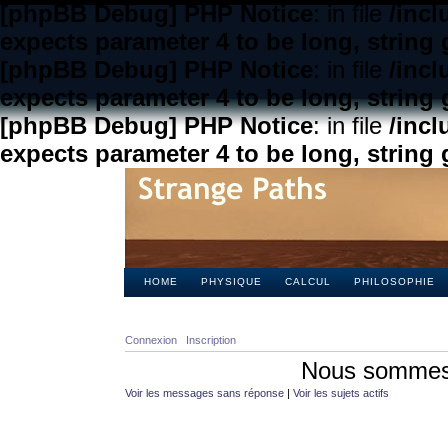
[phpBB Debug] PHP Notice
: in file
/inc
expects parameter 4 to be long, string 
[phpBB Debug] PHP Notice
: in file
/inc
expects parameter 4 to be long, string 
[phpBB Debug] PHP Notice
: in file
/inc
expects parameter 4 to be long, string 
HOME
PHYSIQUE
CALCUL
PHILOSOPHIE
Connexion
Inscription
Nous sommes 
Voir les messages sans réponse
|
Voir les sujets actifs