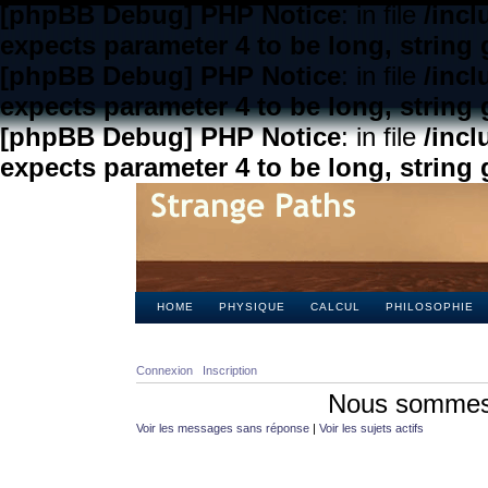
[phpBB Debug] PHP Notice
: in file
/inc
expects parameter 4 to be long, string 
[phpBB Debug] PHP Notice
: in file
/inc
expects parameter 4 to be long, string 
[phpBB Debug] PHP Notice
: in file
/inc
expects parameter 4 to be long, string 
HOME
PHYSIQUE
CALCUL
PHILOSOPHIE
Connexion
Inscription
Nous sommes 
Voir les messages sans réponse
|
Voir les sujets actifs