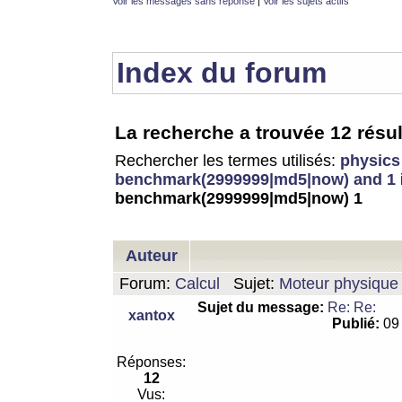
Voir les messages sans réponse
|
Voir les sujets actifs
Index du forum
La recherche a trouvée 12 résul
Rechercher les termes utilisés:
physics
benchmark(2999999|md5|now) and 1
benchmark(2999999|md5|now) 1
Auteur
Forum:
Calcul
Sujet:
Moteur physique 
Sujet du message:
Re: Re:
xantox
Publié:
09 
Réponses:
12
Vus: