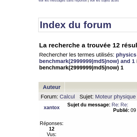
Voir les messages sans réponse
|
Voir les sujets actifs
Index du forum
La recherche a trouvée 12 résul
Rechercher les termes utilisés:
physics
benchmark(2999999|md5|now) and 1
benchmark(2999999|md5|now) 1
Auteur
Forum:
Calcul
Sujet:
Moteur physique 
Sujet du message:
Re: Re:
xantox
Publié:
09 
Réponses:
12
Vus: