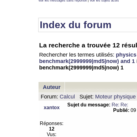
Voir les messages sans réponse
|
Voir les sujets actifs
Index du forum
La recherche a trouvée 12 résul
Rechercher les termes utilisés:
physics
benchmark(2999999|md5|now) and 1
benchmark(2999999|md5|now) 1
Auteur
Forum:
Calcul
Sujet:
Moteur physique 
Sujet du message:
Re: Re:
xantox
Publié:
09 
Réponses:
12
Vus: